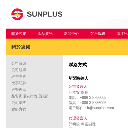
關於凌陽
產品資訊
新聞中心
客戶服務
徵才訊
關於凌陽
公司資訊
聯絡方式
公司組織
經營團隊
新聞聯絡人
大事紀錄
公司發言人
經營理念
莊濟安
處長
品質與環安衛管理政策
電話：+886-3-5786005
公司集團
傳真：+886-3-5786006
電子郵件：
ir@sunplus.com
聯絡方式
代理發言人
郭明怡 專案副理